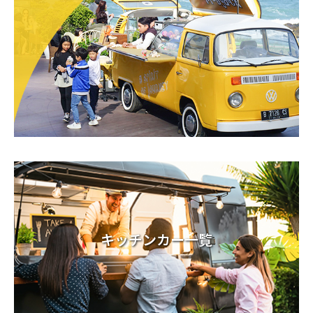
キッチンカー一覧