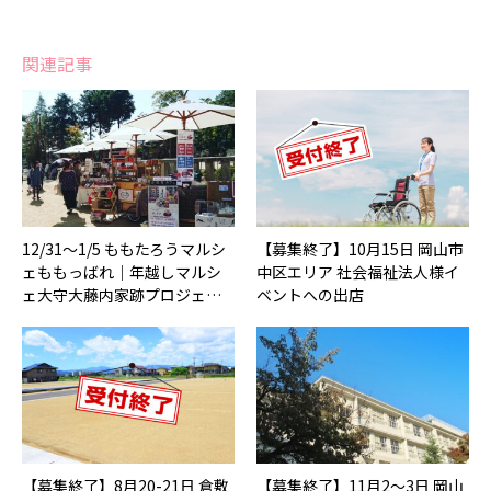
関連記事
12/31〜1/5 ももたろうマルシ
【募集終了】10月15日 岡山市
ェももっばれ｜年越しマルシ
中区エリア 社会福祉法人様イ
ェ大守大藤内家跡プロジェ…
ベントへの出店
【募集終了】8月20-21日 倉敷
【募集終了】11月2〜3日 岡山