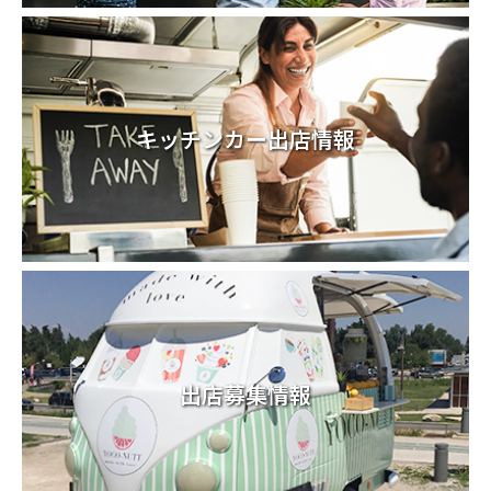
キッチンカー出店情報
出店募集情報