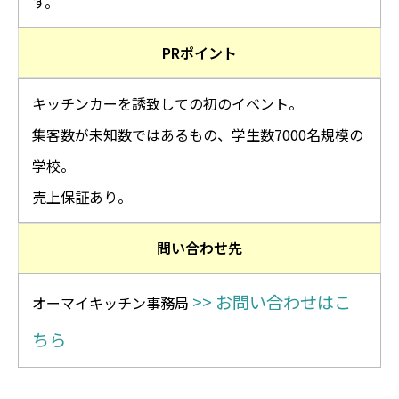
す。
PRポイント
キッチンカーを誘致しての初のイベント。
集客数が未知数ではあるもの、学生数7000名規模の
学校。
売上保証あり。
問い合わせ先
>> お問い合わせはこ
オーマイキッチン事務局
ちら