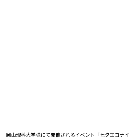
岡山理科大学様にて開催されるイベント「七夕エコナイ