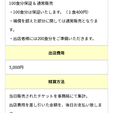
100食分保証 & 通常販売
・100食分は保証いたします。（１食400円）
・補償を超えた部分に関しては通常販売となりま
す。
・出店者様には200食分をご準備いただきます。
出店費用
5,000円
精算方法
当日販売されたチケットを事務局にて集計。
出店費用を差し引いた金額を、後日お支払い致しま