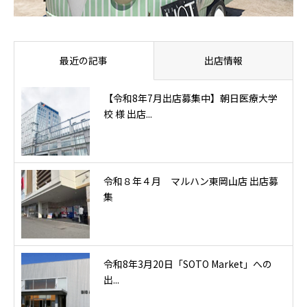
最近の記事
出店情報
【令和8年7月出店募集中】朝日医療大学
校 様 出店...
令和８年４月 マルハン東岡山店 出店募
集
令和8年3月20日「SOTO Market」への
出...