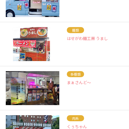
麺類
はせがわ麺工房 うまし
多種類
まぁさんど〜
肉系
くぅちゃん