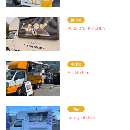
揚げ物
PLUS ONE KITCHEN
多種類
M’s kitchen
肉系
family kitchen