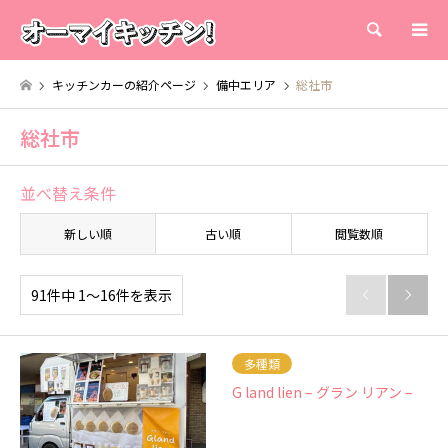
検索
キッチンカーの紹介ページ
備中エリア
総社市
総社市
並べ替え条件
新しい順
古い順
閲覧数順
91件中 1〜16件を表示


多種類
G land lien – グラン リアン –