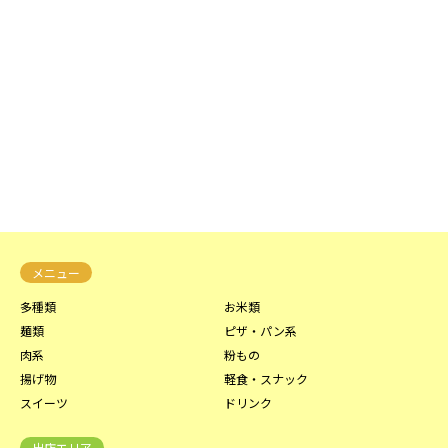
メニュー
多種類
お米類
麺類
ピザ・パン系
肉系
粉もの
揚げ物
軽食・スナック
スイーツ
ドリンク
出店エリア