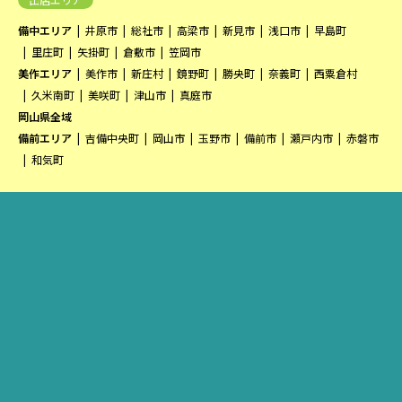
備中エリア
井原市
総社市
高梁市
新見市
浅口市
早島町
里庄町
矢掛町
倉敷市
笠岡市
美作エリア
美作市
新庄村
鏡野町
勝央町
奈義町
西粟倉村
久米南町
美咲町
津山市
真庭市
岡山県全域
備前エリア
吉備中央町
岡山市
玉野市
備前市
瀬戸内市
赤磐市
和気町