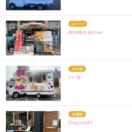
スイーツ
MOGMOG kitchen
お米類
Y’s-78-
多種類
Chizy’sCAFE