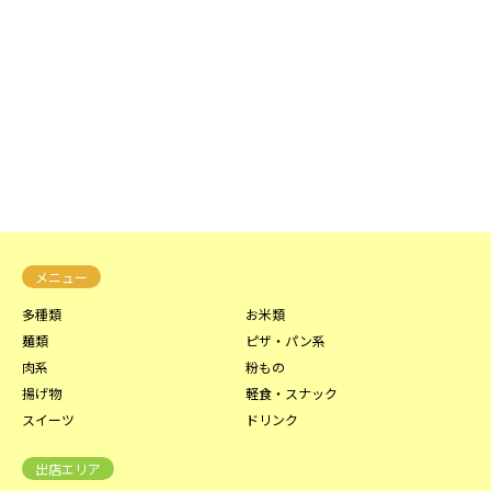
メニュー
多種類
お米類
麺類
ピザ・パン系
肉系
粉もの
揚げ物
軽食・スナック
スイーツ
ドリンク
出店エリア