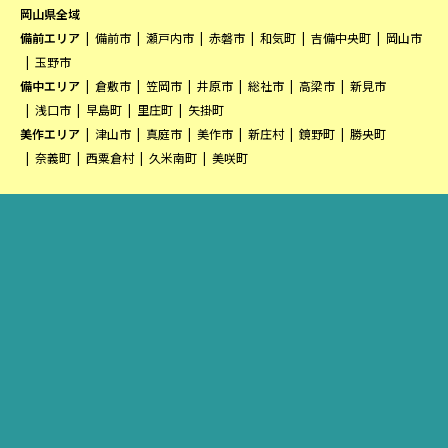
岡山県全域
備前エリア
備前市
瀬戸内市
赤磐市
和気町
吉備中央町
岡山市
玉野市
備中エリア
倉敷市
笠岡市
井原市
総社市
高梁市
新見市
浅口市
早島町
里庄町
矢掛町
美作エリア
津山市
真庭市
美作市
新庄村
鏡野町
勝央町
奈義町
西粟倉村
久米南町
美咲町