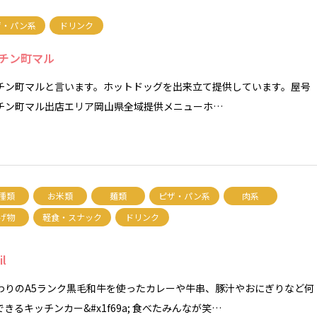
ザ・パン系
ドリンク
チン町マル
チン町マルと言います。ホットドッグを出来立て提供しています。屋号
チン町マル出店エリア岡山県全域提供メニューホ…
種類
お米類
麺類
ピザ・パン系
肉系
げ物
軽食・スナック
ドリンク
il
わりのA5ランク黒毛和牛を使ったカレーや牛串、豚汁やおにぎりなど何
きるキッチンカー&#x1f69a; 食べたみんなが笑…