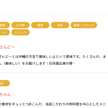
種類
お米類
麺類
肉系
軽食・スナック
イーツ
ドリンク
さんど〜
さんどーとは沖縄の方言で美味しいよという意味です。たくさんの、ま
ん（美味しい）をお届けします！石垣島出身の嫁…
肉系
ちゃん
の食材をギュッとつめこんだ、当店こだわりの肉料理を中心としたメニ