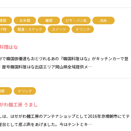
種類
お米類
麺類
ピザ・パン系
肉系
げ物
軽食・スナック
スイーツ
ドリンク
料理はな
びで韓国俳優達もおとづれるあの『韓国料理はな』がキッチンカーで登
！屋号韓国料理はな出店エリア岡山県全域提供メ…
麺類
ドリンク
がわ麺工房 うまし
しは、はせがわ麺工房のアンテナショップとして2016年京橋朝市にてテ
屋台として産ぶ声をあげました。今はテントとキ…