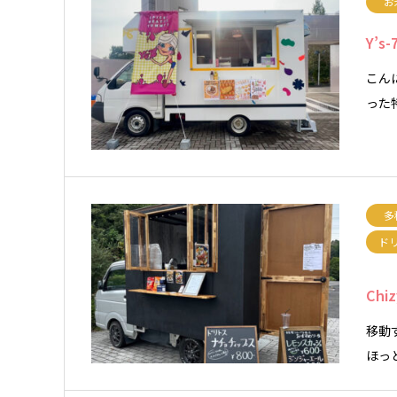
お
Y’s-
こんに
った
多
ド
Chiz
移動
ほっ