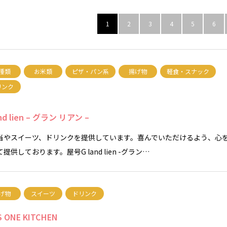
1
2
3
4
5
6
種類
お米類
ピザ・パン系
揚げ物
軽食・スナック
リンク
and lien – グラン リアン –
当やスイーツ、ドリンクを提供しています。喜んでいただけるよう、心
提供しております。屋号G land lien -グラン…
げ物
スイーツ
ドリンク
S ONE KITCHEN