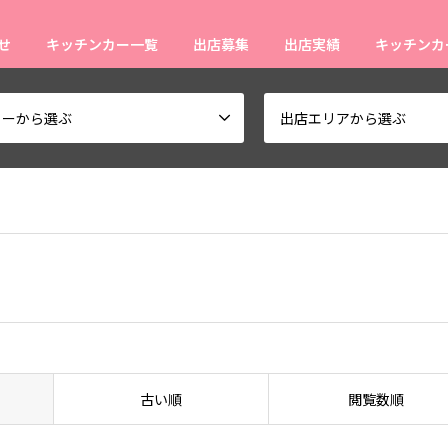
せ
キッチンカー一覧
出店募集
出店実績
キッチンカ
ューから選ぶ
出店エリアから選ぶ
古い順
閲覧数順