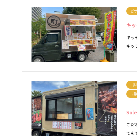
ピ
キッ
キッ
キッ
多
揚
Sole
こだ
でもで