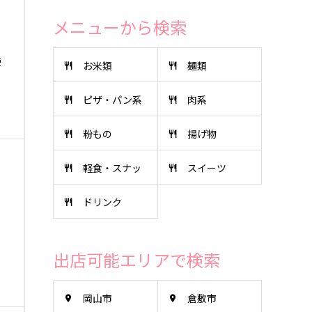
メニューから検索
使
お米類
麺類
ピザ・パン系
肉系
粉もの
揚げ物
軽食・スナッ
スイーツ
ドリンク
ク
出店可能エリアで検索
岡山市
倉敷市