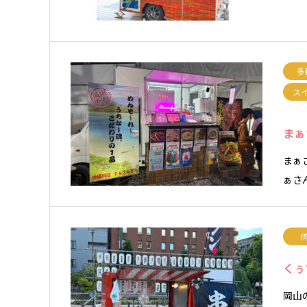
多
ス
まぁ
まぁ
ぁさ
くぅ
岡山