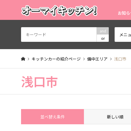
お知ら
and
メニ
or
キッチンカーの紹介ページ
備中エリア
浅口市
浅口市
並べ替え条件
新しい順