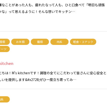
嫌なことがあった人も、疲れたなって人も、ひと口食べて「明日も頑張
かな」って思えるように！そんな想いでキッチン…
種類
お米類
麺類
肉系
軽食・スナック
イーツ
kitchen
にちは！M's kitchenです！調理の全てにこだわって皆さんに安心安全と
しいを提供します&#x2728;ぜひ一度立ち寄ってみ…
肉系