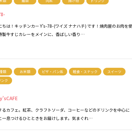
米類
麺類
肉系
揚げ物
ドリンク
78-
ちは！キッチンカー Y’s-78-(ワイズ ナナハチ) です！焼肉屋のお肉を
特製牛すじカレーをメインに、香ばしい香り…
種類
お米類
ピザ・パン系
軽食・スナック
スイーツ
リンク
y’sCAFE
するカフェ。紅茶、クラフトソーダ、コーヒーなどのドリンクを中心に
と一息つけるひとときをお届けします。気まぐれ…