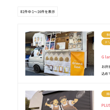
81件中 1〜16件を表示
多
ド
G l
お弁
込めて
揚
PLU