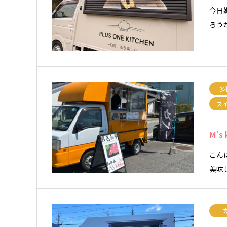
今日
ろう
多
ス
M’s 
こん
美味