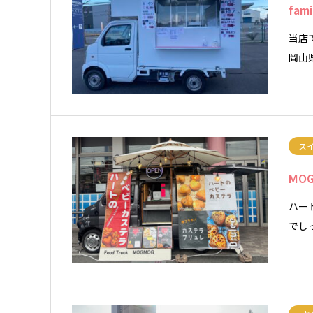
fami
当店で
岡山
ス
MOG
ハー
でし