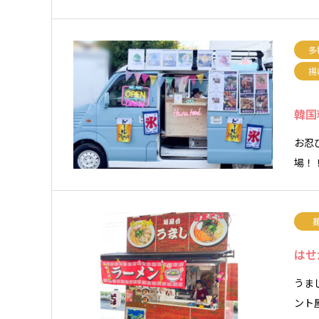
多
揚
韓国
お忍
場！
はせ
うま
ント