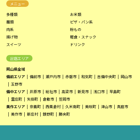
メニュー
多種類
お米類
麺類
ピザ・パン系
肉系
粉もの
揚げ物
軽食・スナック
スイーツ
ドリンク
出店エリア
岡山県全域
備前エリア
備前市
瀬戸内市
赤磐市
和気町
吉備中央町
岡山市
玉野市
備中エリア
井原市
総社市
高梁市
新見市
浅口市
早島町
里庄町
矢掛町
倉敷市
笠岡市
美作エリア
奈義町
西粟倉村
久米南町
美咲町
津山市
真庭市
美作市
新庄村
鏡野町
勝央町