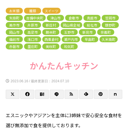
お米類
麺類
スイーツ
矢掛町
吉備中央町
津山市
倉敷市
真庭市
笠岡市
美作市
井原市
新庄村
岡山県全域
総社市
鏡野町
岡山市
高梁市
勝央町
玉野市
新見市
奈義町
備前市
浅口市
西粟倉村
瀬戸内市
早島町
久米南町
赤磐市
里庄町
美咲町
和気町
かんたんキッチン
2023.06.16 / 最終更新日：2024.07.10
エスニックやアジアンを主体に3姉妹で安心安全な食材を
選び無添加で食を提供しております。