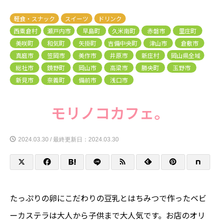
軽食・スナック
スイーツ
ドリンク
西粟倉村
瀬戸内市
早島町
久米南町
赤磐市
里庄町
美咲町
和気町
矢掛町
吉備中央町
津山市
倉敷市
真庭市
笠岡市
美作市
井原市
新庄村
岡山県全域
総社市
鏡野町
岡山市
高梁市
勝央町
玉野市
新見市
奈義町
備前市
浅口市
モリノコカフェ。
2024.03.30 / 最終更新日：2024.03.30
たっぷりの卵にこだわりの豆乳とはちみつで作ったベビ
ーカステラは大人から子供まで大人気です。お店のオリ