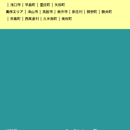
浅口市
早島町
里庄町
矢掛町
美作エリア
津山市
真庭市
美作市
新庄村
鏡野町
勝央町
奈義町
西粟倉村
久米南町
美咲町