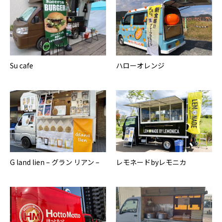
Su cafe
ハローオレンジ
G land lien – グラン リアン –
レモネードbyレモニカ