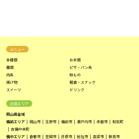
メニュー
多種類
お米類
麺類
ピザ・パン系
肉系
粉もの
揚げ物
軽食・スナック
スイーツ
ドリンク
出店エリア
岡山県全域
備前エリア
岡山市
玉野市
備前市
瀬戸内市
赤磐市
和気町
吉備中央町
備中エリア
倉敷市
笠岡市
井原市
総社市
高梁市
新見市