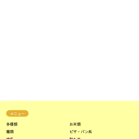
メニュー
多種類
お米類
麺類
ピザ・パン系
肉系
粉もの