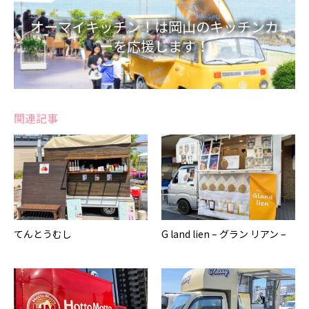
オーマイキッチン！は岡山のキッチンカ
ーを応援します！
関連記事
てんとうむし
G land lien – グラン リアン –