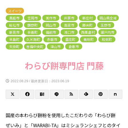
スイーツ
真庭市
笠岡市
美作市
井原市
新庄村
岡山県全域
総社市
鏡野町
岡山市
高梁市
勝央町
玉野市
新見市
奈義町
備前市
浅口市
西粟倉村
瀬戸内市
早島町
久米南町
赤磐市
里庄町
美咲町
和気町
矢掛町
吉備中央町
津山市
倉敷市
わらび餅専門店 門藤
2022.08.29 / 最終更新日：2023.06.19
国産の本わらび餅粉を使用したこだわりの「わらび餅
ぜいみ」と「WARABI-TA」はミシュランシェフとのタイ