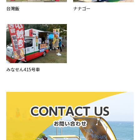
台灣飯
ナナゴー
みなせん415号車