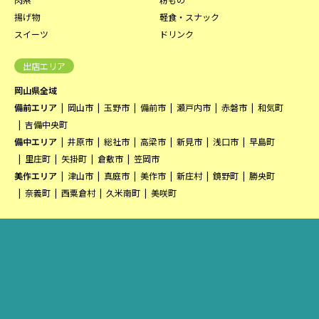
揚げ物
軽食・スナック
スイーツ
ドリンク
出店エリア
岡山県全域
備前エリア
岡山市
玉野市
備前市
瀬戸内市
赤磐市
和気町
吉備中央町
備中エリア
井原市
総社市
高梁市
新見市
浅口市
早島町
里庄町
矢掛町
倉敷市
笠岡市
美作エリア
津山市
真庭市
美作市
新庄村
鏡野町
勝央町
奈義町
西粟倉村
久米南町
美咲町