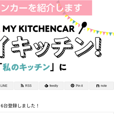
LINE
RSS
feedly
Pin it
note
6台登録しました！