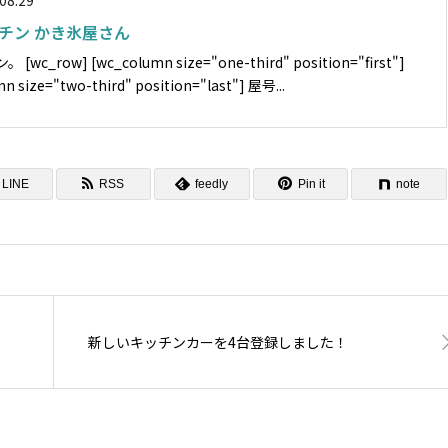
08.29
キッチン かき氷屋さん
n="first"]
[/wc_column] [wc_column size="two-third" position="last"] 屋号...
LINE
RSS
feedly
Pin it
note
新しいキッチンカーを4台登録しました！