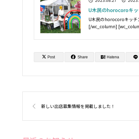
2023.08.27
2023.
U木民のhorocoro
U木民のhorocoroキッチン。 [wc_row] [wc_column size="one-third" positio
Post
Share
Hatena
新しい出店募集情報を掲載しました！