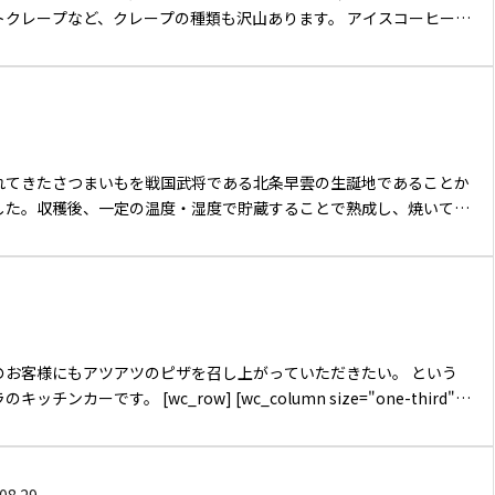
トクレープなど、クレープの種類も沢山あります。 アイスコーヒーや
などのドリンク、ワッフルクリームなど、沢山扱っております。
れてきたさつまいもを戦国武将である北条早雲の生誕地であることか
ました。収穫後、一定の温度・湿度で貯蔵することで熟成し、焼いて低
出ます。この二段熟成方法で焼き芋を作り販売しています。
..
のお客様にもアツアツのピザを召し上がっていただきたい。 という
 [wc_column size="one-third"
position="first"] [/wc_column] [wc_co...