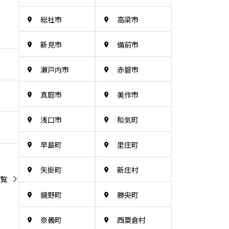
総社市
高梁市
新見市
備前市
瀬戸内市
赤磐市
真庭市
美作市
浅口市
和気町
早島町
里庄町
矢掛町
新庄村
覧
鏡野町
勝央町
奈義町
西粟倉村