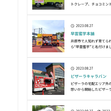
トクレープ、チョコミン
ミルクティー、フラッペ
[wc_row] [wc_colum...
2023.08.27
早雲蜜芋本舗
井原市で人知れず育てら
ら“早雲蜜芋”と名付け
温で寝かせることで蜜が
[wc_row] [wc_column si.
2023.08.27
ピザーラキャラバン
ピザーラの宅配エリア外
想いから開始したピザーラのキッチンカーです。 [wc_row]