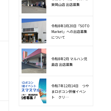
東岡山店 出店募集
令和8年3月20日「SOTO
Market」への出店募集
について
令和8年2月 マルハン児
前
島店 出店募集
令和7年12月14日 つや
まロボコン併催イベン
ト クリ…