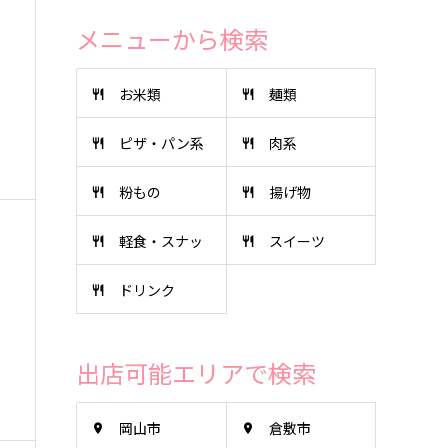
メニューから検索
お米類
麺類
ピザ・パン系
肉系
粉もの
揚げ物
軽食・スナッ
スイーツ
ドリンク
ク
出店可能エリアで検索
岡山市
倉敷市