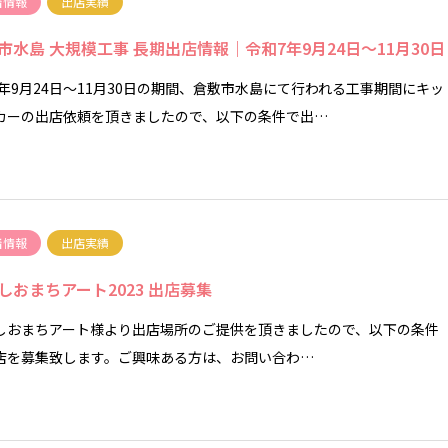
着情報
出店実績
市水島 大規模工事 長期出店情報｜令和7年9月24日〜11月30日
25年9月24日〜11月30日の期間、倉敷市水島にて行われる工事期間にキッ
カーの出店依頼を頂きましたので、以下の条件で出…
着情報
出店実績
しおまちアート2023 出店募集
しおまちアート様より出店場所のご提供を頂きましたので、以下の条件
店を募集致します。ご興味ある方は、お問い合わ…