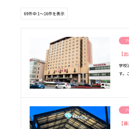
69件中 1〜16件を表示
ブ
【出
学校
す。
ブ
【募