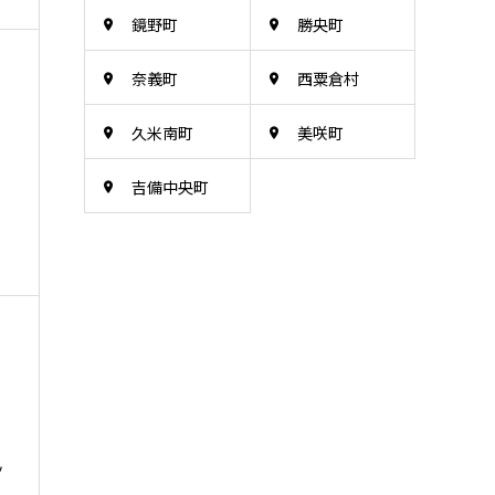
鏡野町
勝央町
奈義町
西粟倉村
久米南町
美咲町
吉備中央町
相
ッ