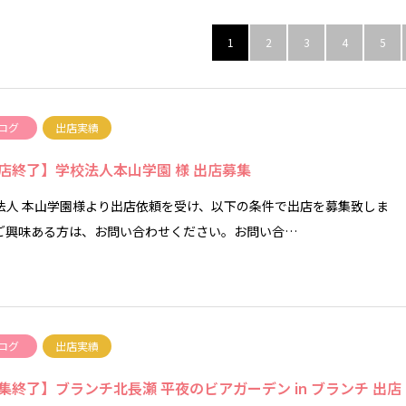
1
2
3
4
5
ログ
出店実績
店終了】学校法人本山学園 様 出店募集
法人 本山学園様より出店依頼を受け、以下の条件で出店を募集致しま
ご興味ある方は、お問い合わせください。お問い合…
ログ
出店実績
集終了】ブランチ北長瀬 平夜のビアガーデン in ブランチ 出店