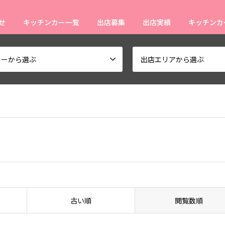
せ
キッチンカー一覧
出店募集
出店実績
キッチンカ
ューから選ぶ
出店エリアから選ぶ
古い順
閲覧数順